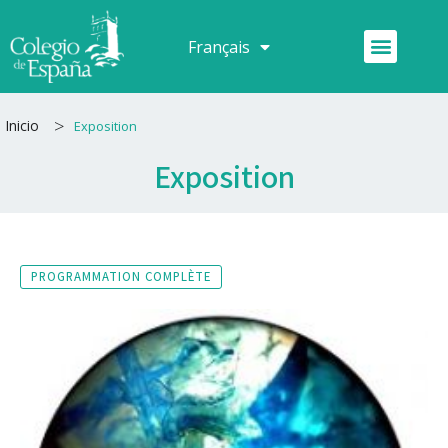
Aller
au
Menu
Français
Español
contenu
>
Inicio
Exposition
Exposition
PROGRAMMATION COMPLÈTE