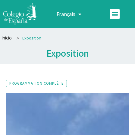
Aller
au
Menu
Français
Español
contenu
>
Inicio
Exposition
Exposition
PROGRAMMATION COMPLÈTE