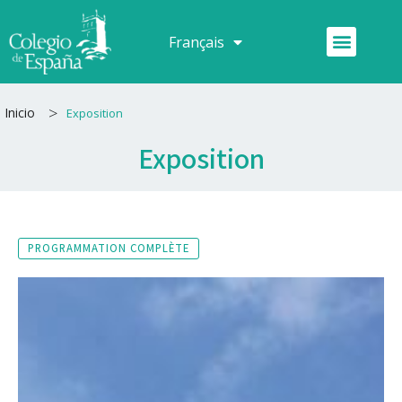
Aller
au
Menu
Français
Español
contenu
>
Inicio
Exposition
Exposition
PROGRAMMATION COMPLÈTE