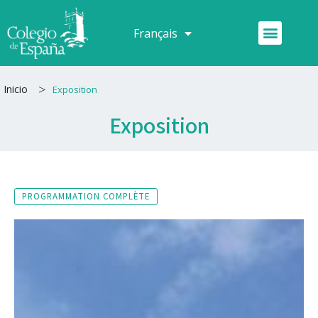
Aller
au
Menu
Français
Español
contenu
>
Inicio
Exposition
Exposition
PROGRAMMATION COMPLÈTE