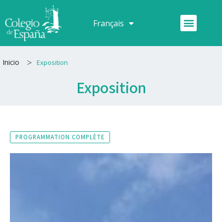
Aller
au
Menu
Français
Español
contenu
>
Inicio
Exposition
Exposition
PROGRAMMATION COMPLÈTE