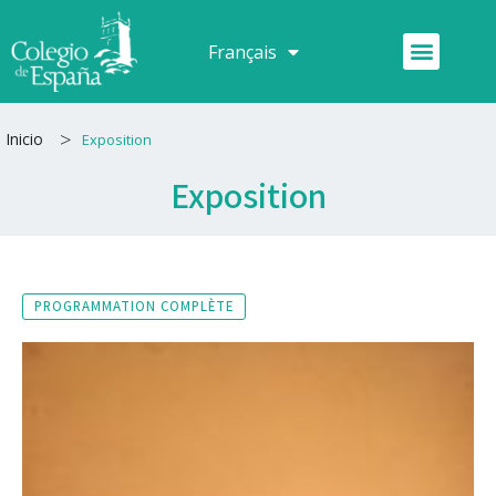
Aller
au
Menu
Français
Español
contenu
>
Inicio
Exposition
Exposition
PROGRAMMATION COMPLÈTE