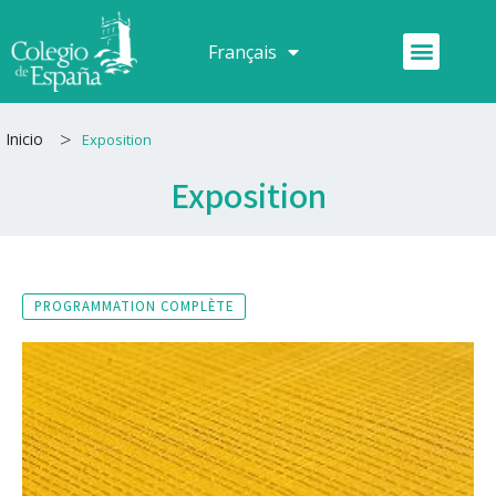
Aller
au
Menu
Français
Español
contenu
>
Inicio
Exposition
Exposition
PROGRAMMATION COMPLÈTE