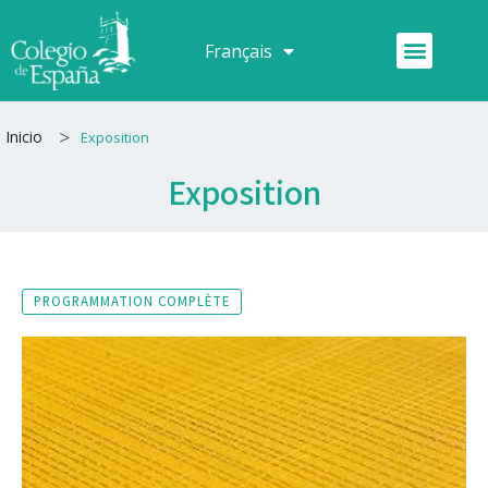
Aller
au
Menu
Français
Español
contenu
>
Inicio
Exposition
Exposition
PROGRAMMATION COMPLÈTE