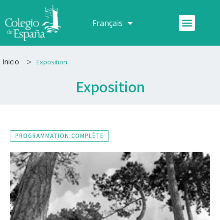
Aller
au
Menu
Français
Español
contenu
>
Inicio
Exposition
Exposition
PROGRAMMATION COMPLÈTE