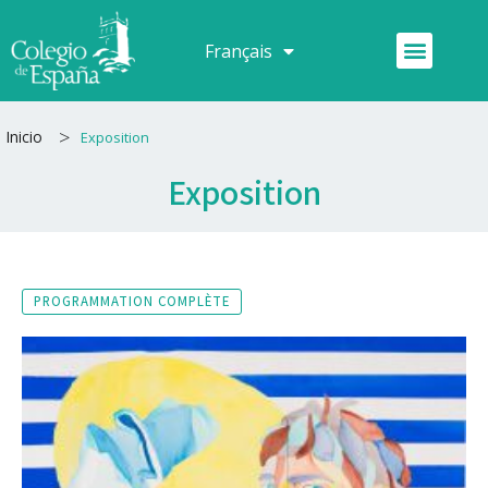
Aller
au
Menu
Français
Español
contenu
>
Inicio
Exposition
Exposition
PROGRAMMATION COMPLÈTE