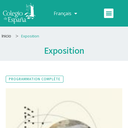
Aller
au
Menu
Français
Español
contenu
>
Inicio
Exposition
Exposition
PROGRAMMATION COMPLÈTE