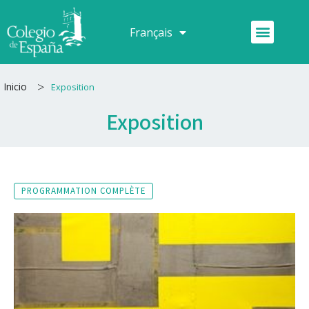
Aller
au
Menu
Français
Español
contenu
>
Inicio
Exposition
Exposition
PROGRAMMATION COMPLÈTE