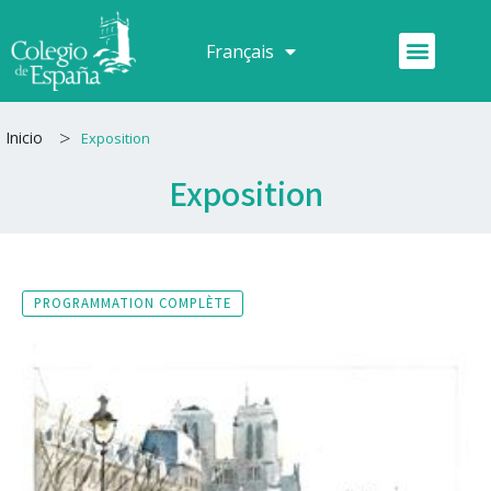
Aller
au
Menu
Français
Español
contenu
>
Inicio
Exposition
Exposition
PROGRAMMATION COMPLÈTE