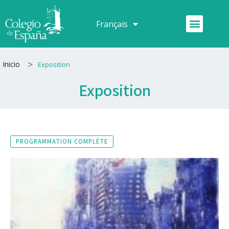
Aller
au
Menu
Français
Español
contenu
>
Inicio
Exposition
Exposition
PROGRAMMATION COMPLÈTE