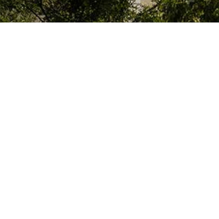
Le Colegio de España, organisme dépendant du Ministère de la Science, d
espagnol, accueille des professeurs, des chercheurs, des étudiants univers
thèse doctorale, développent leurs travaux de recherche ou exercent des 
d’études supérieures de Paris ou de la région Île-de-France.
Colegio de España
Hébergement et Services
Culture
Bibliothèque et