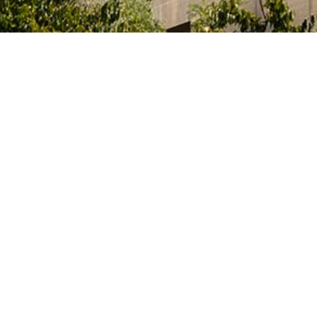
e l’Innovation et des Universités du Gouvernement
itaires et des artistes qui étudient, préparent leur
activités artistiques dans un des nombreux centres
 Archives