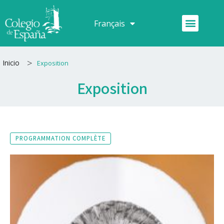
Aller
au
Menu
Français
Español
contenu
>
Inicio
Exposition
Exposition
PROGRAMMATION COMPLÈTE