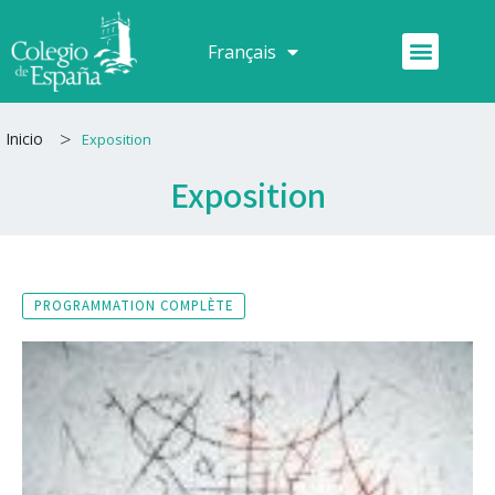
Aller
au
Menu
Français
Español
contenu
>
Inicio
Exposition
Exposition
PROGRAMMATION COMPLÈTE