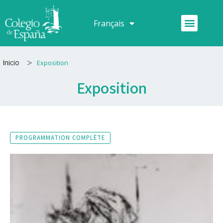
Aller
au
Menu
Français
Español
contenu
>
Inicio
Exposition
Exposition
PROGRAMMATION COMPLÈTE