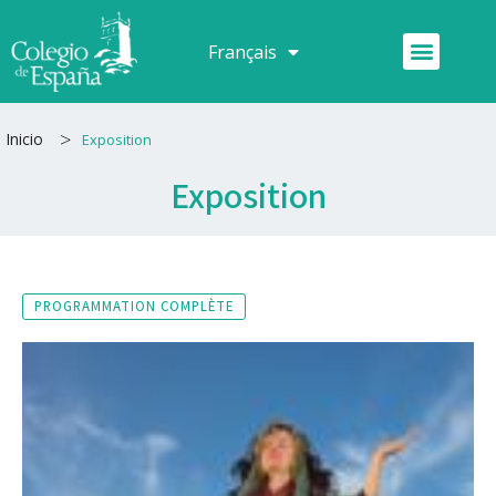
Aller
au
Menu
Français
Español
contenu
>
Inicio
Exposition
Exposition
PROGRAMMATION COMPLÈTE