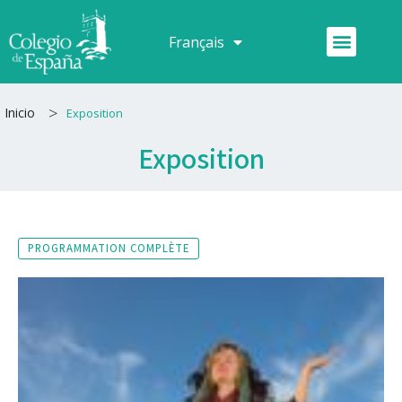
Aller
au
Menu
Français
Español
contenu
>
Inicio
Exposition
Exposition
PROGRAMMATION COMPLÈTE