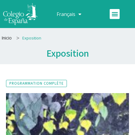
Aller
au
Menu
Français
Español
contenu
>
Inicio
Exposition
Exposition
PROGRAMMATION COMPLÈTE