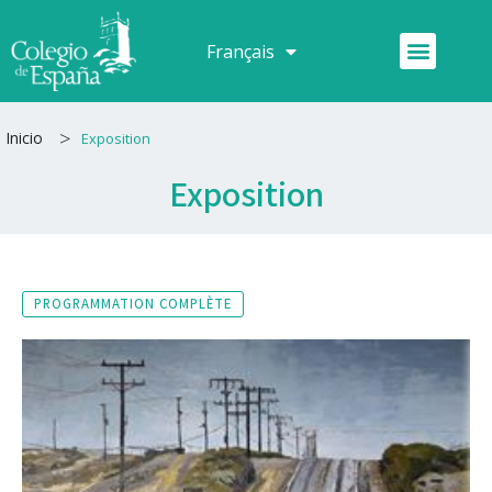
Aller
au
Menu
Français
Español
contenu
>
Inicio
Exposition
Exposition
PROGRAMMATION COMPLÈTE