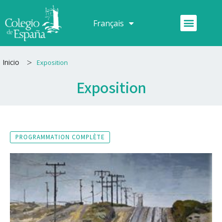
Aller
au
Menu
Français
Español
contenu
>
Inicio
Exposition
Exposition
PROGRAMMATION COMPLÈTE