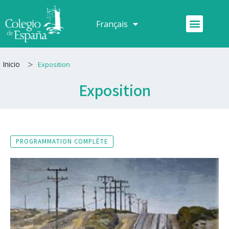
Aller
au
Menu
Français
Español
contenu
>
Inicio
Exposition
Exposition
PROGRAMMATION COMPLÈTE