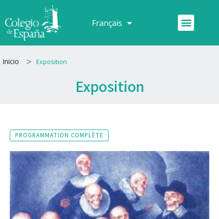
Aller
au
Menu
Français
Español
contenu
>
Inicio
Exposition
Exposition
PROGRAMMATION COMPLÈTE