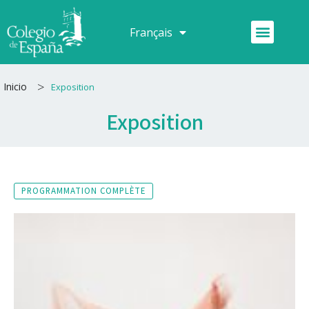
Aller
au
Menu
Français
Español
contenu
>
Inicio
Exposition
Exposition
PROGRAMMATION COMPLÈTE