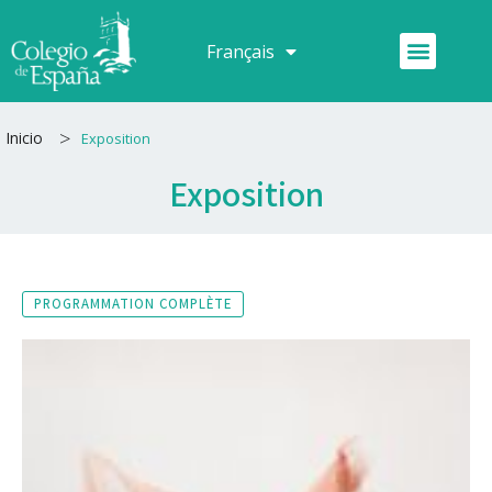
Aller
au
Menu
Français
Español
contenu
>
Inicio
Exposition
Exposition
PROGRAMMATION COMPLÈTE