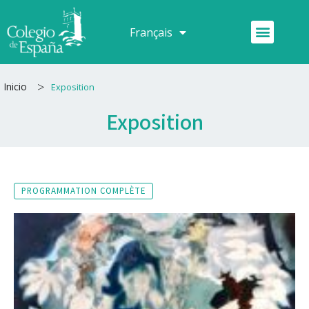
Aller
au
Menu
Français
Español
contenu
>
Inicio
Exposition
Exposition
PROGRAMMATION COMPLÈTE