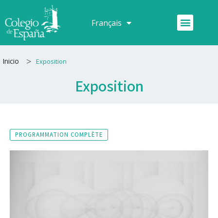
Aller
au
Menu
Français
Español
contenu
>
Inicio
Exposition
Exposition
PROGRAMMATION COMPLÈTE