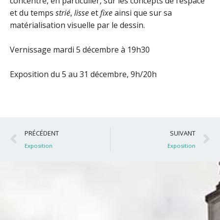
concentre, en particulier, sur les concepts de l’espace
et du temps
strié
,
lisse
et
fixe
ainsi que sur sa
matérialisation visuelle par le dessin.
Vernissage mardi 5 décembre à 19h30
Exposition du 5 au 31 décembre, 9h/20h
Précédent
S
PRÉCÉDENT
SUIVANT
Exposition
Exposition