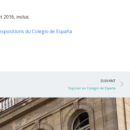
t 2016, inclus
.
expositions du Colegio de España
S
SUIVANT
Exposer au Colegio de España