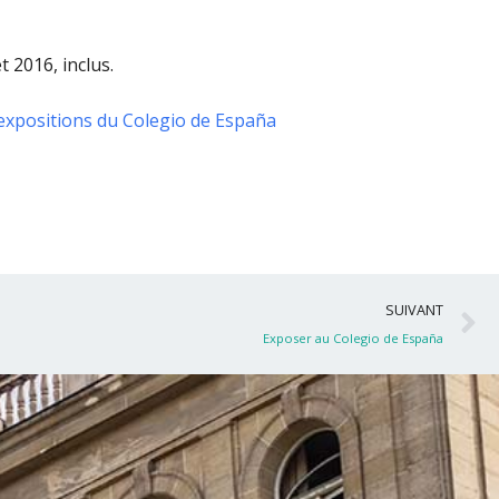
t 2016, inclus
.
expositions du Colegio de España
S
SUIVANT
Exposer au Colegio de España