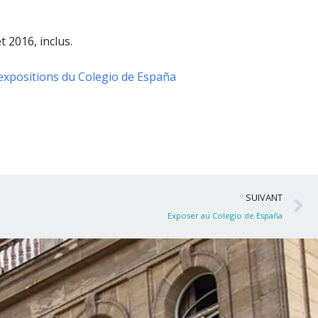
t 2016, inclus
.
expositions du Colegio de España
S
SUIVANT
Exposer au Colegio de España