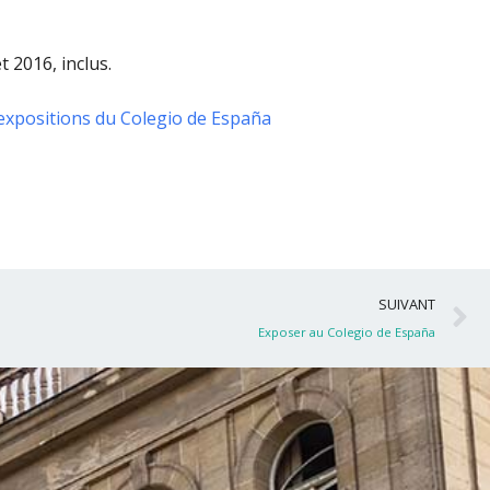
t 2016, inclus
.
expositions du Colegio de España
S
SUIVANT
Exposer au Colegio de España