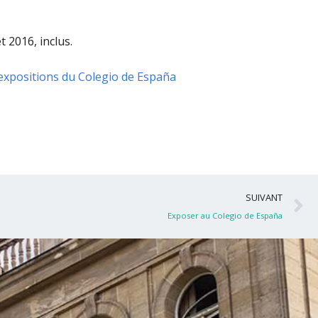
t 2016, inclus
.
expositions du Colegio de España
S
SUIVANT
Exposer au Colegio de España