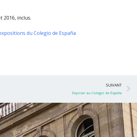
t 2016, inclus
.
expositions du Colegio de España
S
SUIVANT
Exposer au Colegio de España