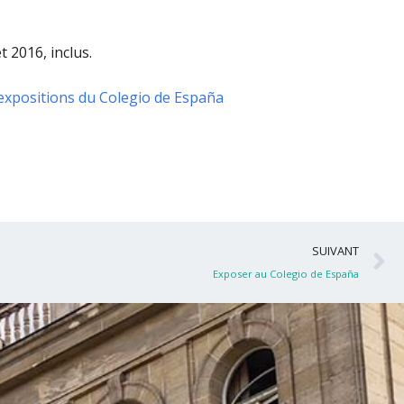
t 2016, inclus
.
expositions du Colegio de España
S
SUIVANT
Exposer au Colegio de España