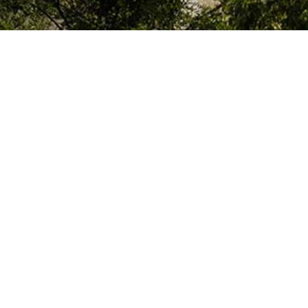
Le Colegio de España, organisme dépendant du Ministère de la Science, d
espagnol, accueille des professeurs, des chercheurs, des étudiants univers
thèse doctorale, développent leurs travaux de recherche ou exercent des 
d’études supérieures de Paris ou de la région Île-de-France.
Colegio de España
Hébergement et Services
Culture
Bibliothèque et