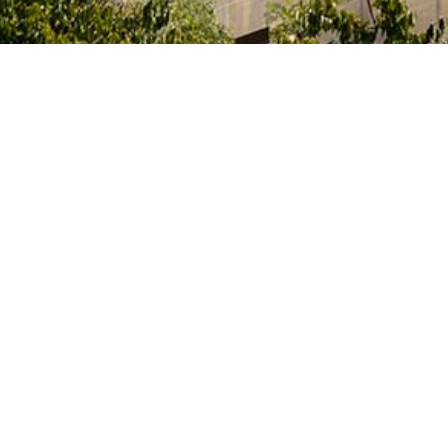
e l’Innovation et des Universités du Gouvernement
itaires et des artistes qui étudient, préparent leur
activités artistiques dans un des nombreux centres
 Archives