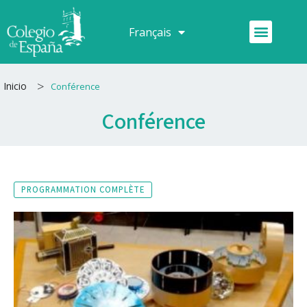
Aller
au
Menu
Français
Español
contenu
>
Inicio
Conférence
Conférence
PROGRAMMATION COMPLÈTE