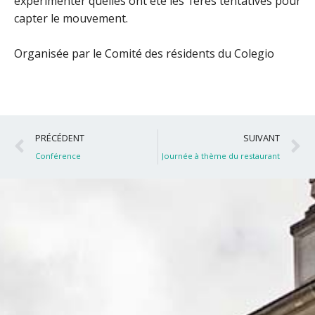
expérimenter quelles ont été les 1ères tentatives pour
capter le mouvement.
Organisée par le Comité des résidents du Colegio
Précédent
S
PRÉCÉDENT
SUIVANT
Conférence
Journée à thème du restaurant