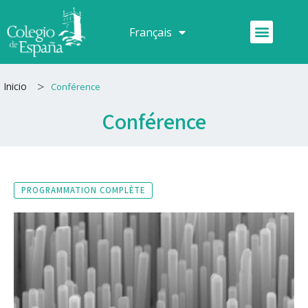
Aller
au
Menu
Français
Español
contenu
>
Inicio
Conférence
Conférence
PROGRAMMATION COMPLÈTE