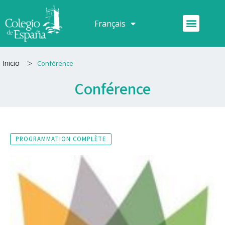
Aller
au
Menu
Français
Español
contenu
>
Inicio
Conférence
Conférence
PROGRAMMATION COMPLÈTE