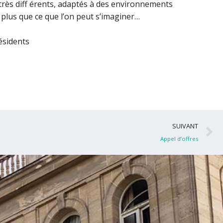
 très diff érents, adaptés à des environnements
lus que ce que l’on peut s’imaginer…
ésidents
S
SUIVANT
Appel d’offres