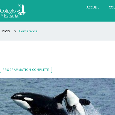
Aller
ACCUEIL
COL
au
contenu
>
Inicio
Conférence
PROGRAMMATION COMPLÈTE