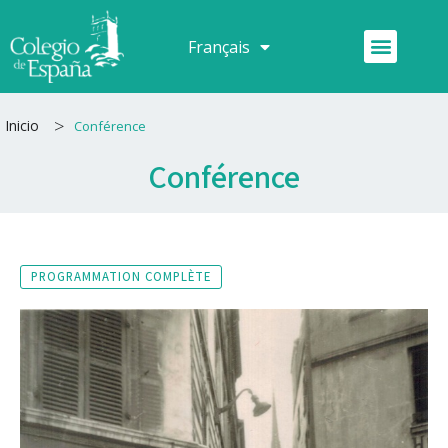
Aller
au
Menu
Français
Español
contenu
>
Inicio
Conférence
Conférence
PROGRAMMATION COMPLÈTE