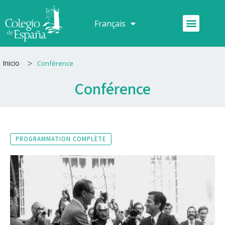
Aller
au
Menu
Français
Español
contenu
>
Inicio
Conférence
Conférence
PROGRAMMATION COMPLÈTE