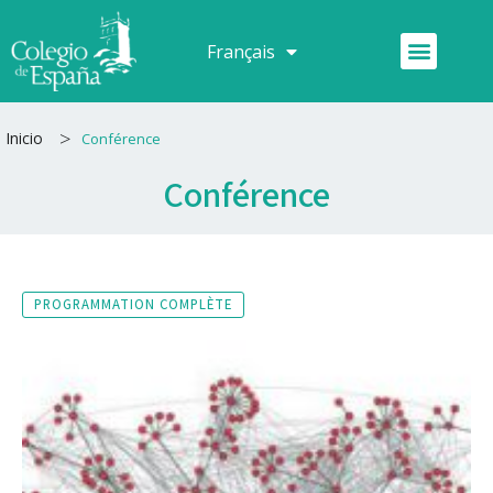
Aller
au
Menu
Français
Español
contenu
>
Inicio
Conférence
Conférence
PROGRAMMATION COMPLÈTE