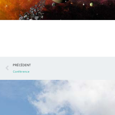
Précédent
PRÉCÉDENT
Conférence