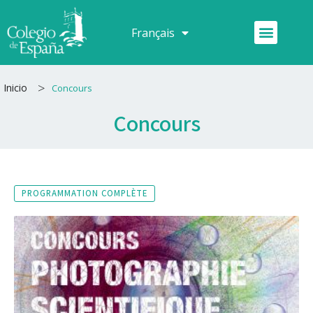
Aller
au
Menu
Français
Español
contenu
>
Inicio
Concours
Concours
PROGRAMMATION COMPLÈTE