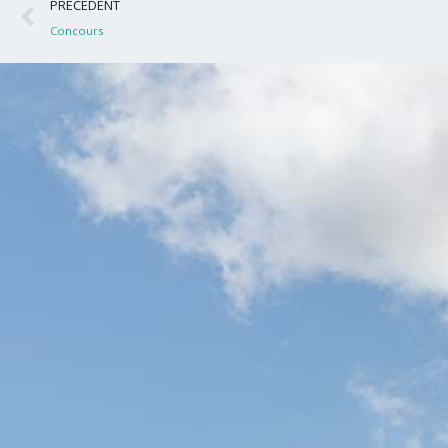
Précédent
PRÉCÉDENT
Concours