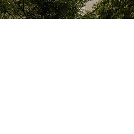
Le Colegio de España, organisme dépendant du Ministère de la Science, d
espagnol, accueille des professeurs, des chercheurs, des étudiants univers
thèse doctorale, développent leurs travaux de recherche ou exercent des 
d’études supérieures de Paris ou de la région Île-de-France.