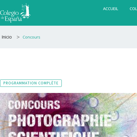
Aller
ACCUEIL
COL
au
contenu
>
Inicio
Concours
PROGRAMMATION COMPLÈTE