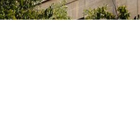
e l’Innovation et des Universités du Gouvernement
itaires et des artistes qui étudient, préparent leur
activités artistiques dans un des nombreux centres