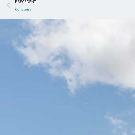
Précédent
PRÉCÉDENT
Concours