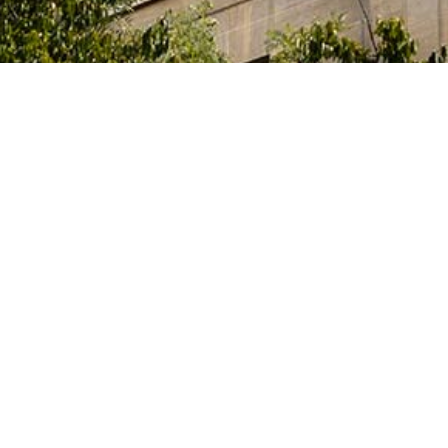
e l’Innovation et des Universités du Gouvernement
itaires et des artistes qui étudient, préparent leur
activités artistiques dans un des nombreux centres