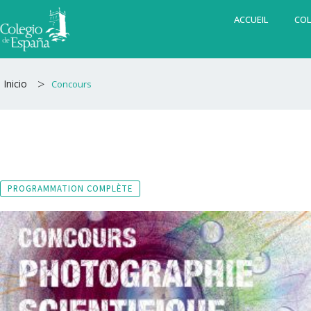
Aller
ACCUEIL
COL
au
contenu
>
Inicio
Concours
PROGRAMMATION COMPLÈTE