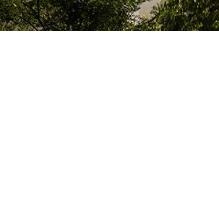
Le Colegio de España, organisme dépendant du Ministère de la Science, d
espagnol, accueille des professeurs, des chercheurs, des étudiants univers
thèse doctorale, développent leurs travaux de recherche ou exercent des 
d’études supérieures de Paris ou de la région Île-de-France.