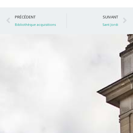
Précédent
S
PRÉCÉDENT
SUIVANT
Bibliothèque acquisitions
Sant Jordi