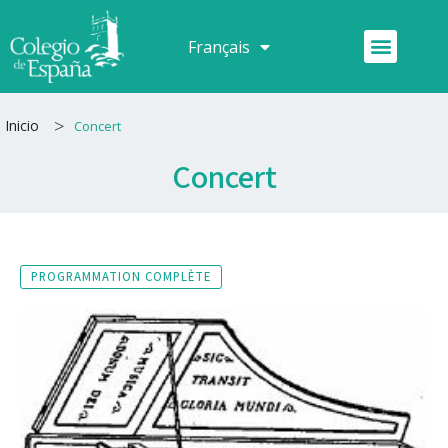
Aller
au
Menu
Français
Español
contenu
>
Inicio
Concert
Concert
PROGRAMMATION COMPLÈTE